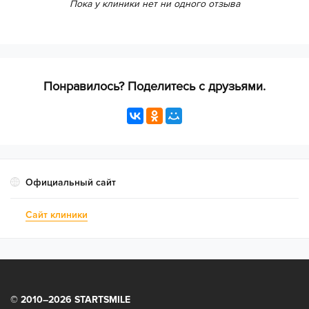
Пока у клиники нет ни одного отзыва
Дата посещения врача:
Поставьте свою оценку врачу по следующим
Понравилось? Поделитесь с друзьями.
критериям:
Компетентность врачей
Оборудование
Официальный сайт
Сайт клиники
Чистота
© 2010–2026 STARTSMILE
Сервис