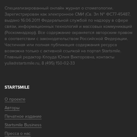
Специализированный онлайн журнал о стоматологии.
Зарегистрирован как электронное СМИ (Св. Эл № ФС77-45487,
выдано 16.06.2011 Федеральной службой по надзору в сфере
Интерьер
связи, информационных технологий и массовых коммуникаций
(Роскомнадзор)). Все содержание охраняется авторским правом
в соответствии с законодательством Российской Федерации.
Частичная или полная публикация содержания ресурса
Результат лечения
возможна только с активной ссылкой на портал Startsmile.
Главный редактор Клоуда Юлия Викторовна, контакты
yulia@startsmile.ru, 8 (495) 150-02-33
Соотношение цены и качества
STARTSMILE
О проекте
Вы бы рекомендовали эту клинику?
Авторы
Да
Нет
Печатное издание
Startsmile Business
Пресса о нас