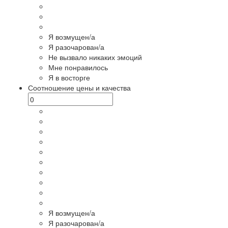
Я возмущен/а
Я разочарован/а
Не вызвало никаких эмоций
Мне понравилось
Я в восторге
Соотношение цены и качества
Я возмущен/а
Я разочарован/а